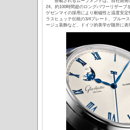
搭載されるムーブメントは、自社開発のムー
24。約100時間超のロングパワーリザー
ゲゼンマイの採用により耐磁性と温度安定
ラスヒュッテ伝統の3/4プレート、ブルー
ージュ装飾など、ドイツ的美学が随所に表