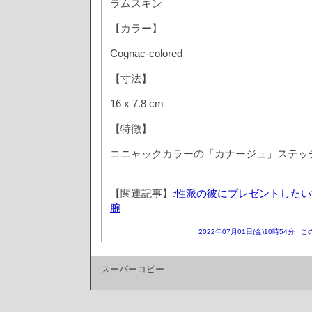
ラムスキン
【カラー】
Cognac-colored
【寸法】
16 x 7.8 cm
【特徴】
コニャックカラーの「カナージュ」ステッ
【関連記事】:
性派の彼にプレゼントしたい
腕
2022年07月01日(金)10時54分
こ
スーパーコピー