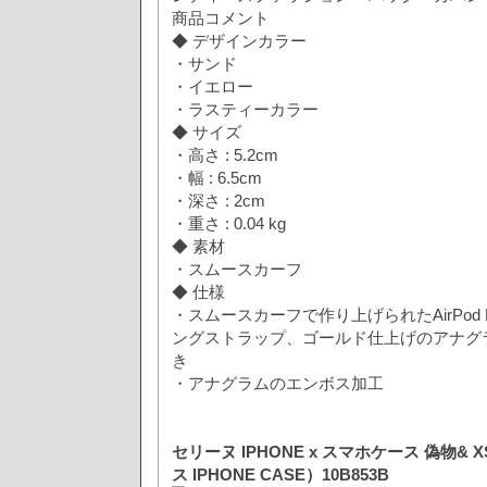
商品コメント
◆ デザインカラー
・サンド
・イエロー
・ラスティーカラー
◆ サイズ
・高さ : 5.2cm
・幅 : 6.5cm
・深さ : 2cm
・重さ : 0.04 kg
◆ 素材
・スムースカーフ
◆ 仕様
・スムースカーフで作り上げられたAirPod
ングストラップ、ゴールド仕上げのアナグ
き
・アナグラムのエンボス加工
セリーヌ IPHONE x スマホケース 偽物&
ス IPHONE CASE）10B853B